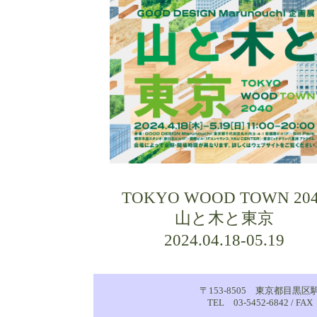
2012.02.20
「近代木造の哀しみ
2010.09.15 「ティンバ
（10/09-10/15）
2010.07.01 「ティンバライ
08/01）
2010.04.01 「ティンバライ
2009.12.01 timberize 
25）
2009.10.14 シンポジ
TOKYO WOOD TOWN 204
案内
山と木と東京
2009.08.12 オープン
2024.04.18-05.19
り」のご案内
2009.06.16 床下天上もぐり
〒153-8505 東京都目黒区
2009.04.26 timberize tok
TEL 03-5452-6842 / FAX