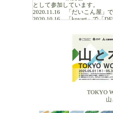
として参加しています。
2020.11.16
「だいこん屋」で「S
2020.10.16
「koyart」で「D
す。
2019.11.16
常安寺五重塔竣工
2018.04.15
「建築の日本展」に、
2016.07.17
シンポジウム「木
した。
2016.01.12
福島矢吹町みんな
しました。
2015.04.10
下馬の集合住宅、
2013.12.24
Partyページ新
2013.04.25
「SDG Librar
TOKYO W
2013.04.25
研究活動を更新
山
2013.04.25
設計を更新しま
2012.03.19
東日本大震災復興